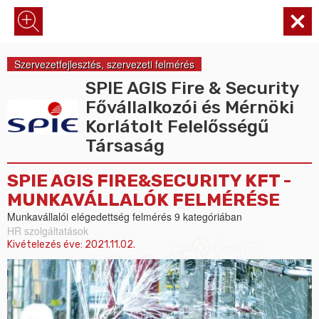
Szervezetfejlesztés, szervezeti felmérés
SPIE AGIS Fire & Security
Fővállalkozói és Mérnöki
Korlátolt Felelősségű
Társaság
SPIE AGIS FIRE&SECURITY KFT -
MUNKAVÁLLALÓK FELMÉRÉSE
Munkavállalói elégedettség felmérés 9 kategóriában
HR szolgáltatások
Kivételezés éve:
2021.11.02.