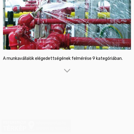
Ügyfelünk felelős munkáltatóként kíváncsi volt több mint 70 
dolgozójának véleményére 9 kategóriában, amelyek a következők: 
Vezetők működése; Információ áramlás, kommunikáció, 
Részvétel, bevonás, fejlődés, Lojalitás, Üzleti működés stratégia, 
Etikus magatartás, Juttatások, kompenzáció, Csapatmunka, 
együttműködés, Esélyegyenlőség, véleménynyilvánítás.

Ennek érdekében online kitölthető kérdőívet állítottunk össze és 
segítettük a kitöltést, majd a kapott eredményekről statisztikai 
kimutatást, eredményértékelést végeztünk. 
referenciaterkep.hu
powered by Netkorzo